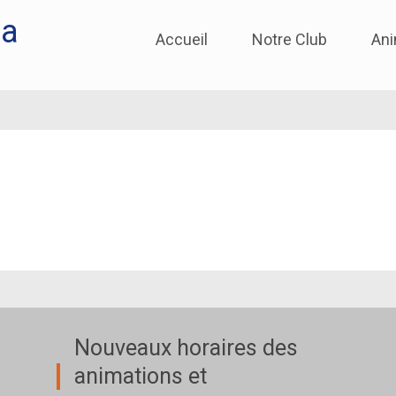
ia
Skip
Accueil
Notre Club
Ani
to
content
Nouveaux horaires des
animations et