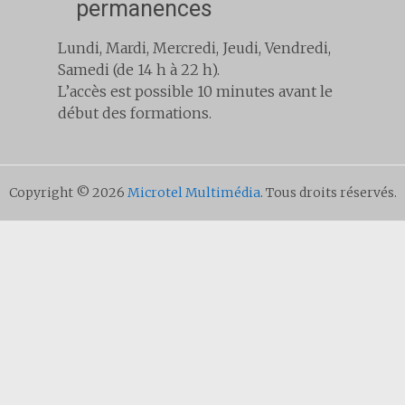
permanences
Lundi, Mardi, Mercredi, Jeudi, Vendredi,
Samedi (de 14 h à 22 h).
L’accès est possible 10 minutes avant le
début des formations.
Copyright © 2026
Microtel Multimédia
. Tous droits réservés.