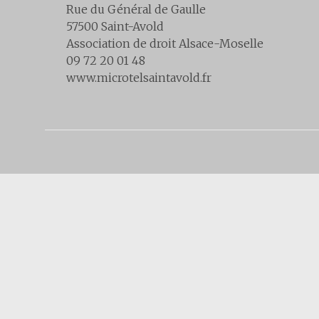
Rue du Général de Gaulle
57500 Saint-Avold
Association de droit Alsace-Moselle
09 72 20 01 48
www.microtelsaintavold.fr